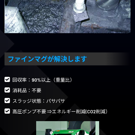
ファインマグが解決します
回収率：90%以上（重量比）
消耗品：不要
スラッジ状態：パサパサ
高圧ポンプ不要 ⇒エネルギー削減(CO2削減）